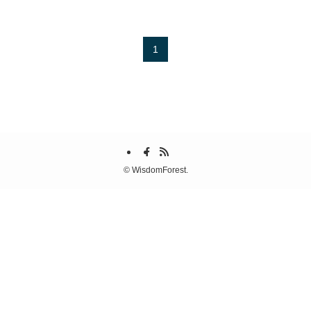
1
©
WisdomForest.